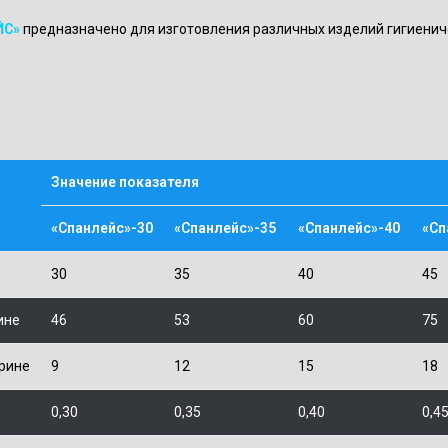
ЙС»
предназначено для изготовления различных изделий гигиеничес
Значение показателя
«Спанлейс»-30
«Спанлейс»-35
«Спанлейс»-40
«Сп
30
35
40
45
ине
46
53
60
75
рине
9
12
15
18
0,30
0,35
0,40
0,4