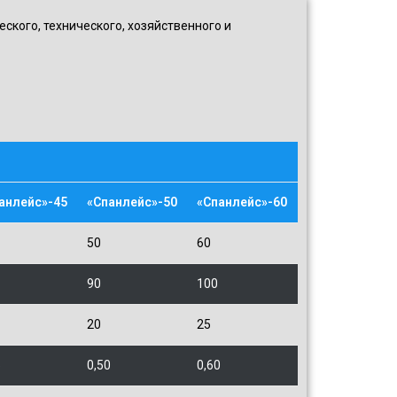
кого, технического, хозяйственного и
анлейс»-45
«Спанлейс»-50
«Спанлейс»-60
50
60
90
100
20
25
5
0,50
0,60