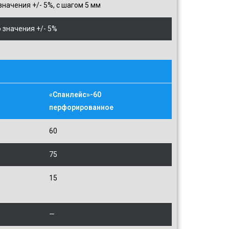
начения +/- 5%, с шагом 5 мм
 значения +/- 5%
«Спанлейс»-60
перфорированное
60
75
15
—