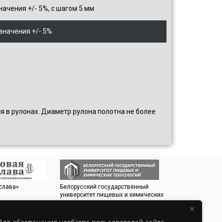
ачения +/- 5%, с шагом 5 мм
значения +/- 5%
 в рулонах. Диаметр рулона полотна не более
 слава»
Белорусский государственный
Белорусский Эне
университет пищевых и химических
Экологический 
технологий