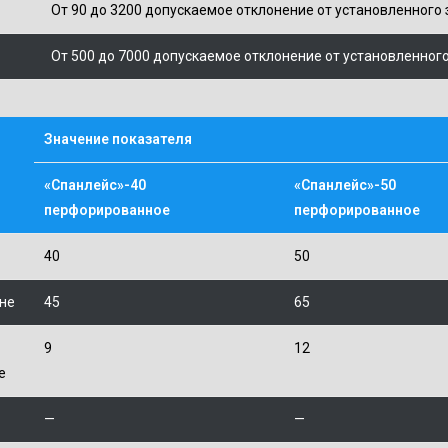
От 90 до 3200 допускаемое отклонение от установленного з
От 500 до 7000 допускаемое отклонение от установленного
Значение показателя
«Спанлейс»-40
«Спанлейс»-50
перфорированное
перфорированное
40
50
не
45
65
9
12
е
—
—