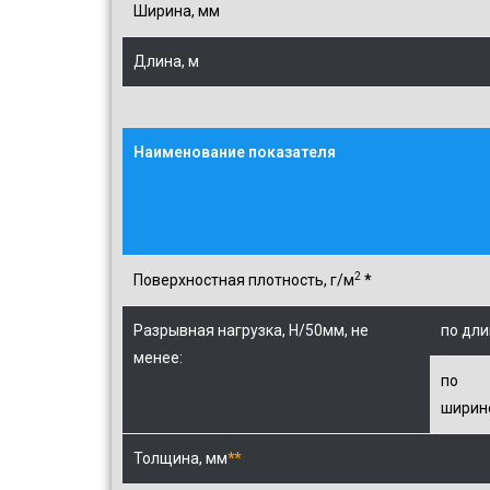
Ширина, мм
Длина, м
Наименование показателя
2
Поверхностная плотность, г/м
*
Разрывная нагрузка, Н/50мм, не
по дли
менее:
по
ширин
Толщина, мм
**