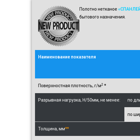
Полотно нетканое
«СПАНЛЕ
бытового назначения.
Наименование показателя
2
Поверхностная плотность, г/м
*
Разрывная нагрузка, Н/50мм, не менее:
по дл
по ши
Толщина, мм
**