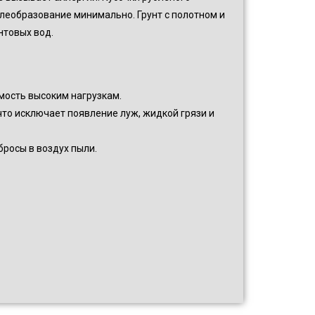
леобразование минимально. Грунт с полотном и
нтовых вод.
мость высоким нагрузкам.
то исключает появление луж, жидкой грязи и
росы в воздух пыли.