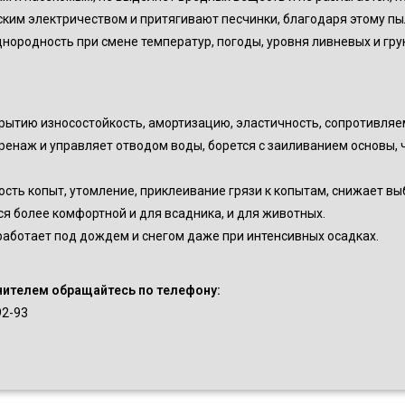
ким электричеством и притягивают песчинки, благодаря этому пы
нородность при смене температур, погоды, уровня ливневых и гру
рытию износостойкость, амортизацию, эластичность, сопротивляе
енаж и управляет отводом воды, борется с заиливанием основы, ч
ть копыт, утомление, приклеивание грязи к копытам, снижает выб
ся более комфортной и для всадника, и для животных.
работает под дождем и снегом даже при интенсивных осадках.
нителем обращайтесь по телефону:
92-93