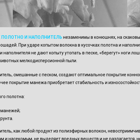
Е ПОЛОТНО
И НАПОЛНИТЕЛЬ
незаменимы в конюшнях, на скаковых
ошадей. При ударе копытом волокна в кусочках полотна и наполн
и наполнителя не дают копыту утопать в песке, «берегут» ноги ло
животных мелкодисперсионной пыли.
итель, смешанные с песком, создают оптимальное покрытие конног
очее покрытие манежа приобретает стабильность и износостойкос
го полотна:
 манежей;
рунта.
итель, как любой продукт из полиэфирных волокон, невосприимчив
нам и насекомым, не выделяет вредных веществ и не разлагается, 