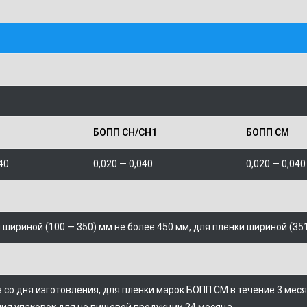
БОПП CH/CH1
БОПП CM
40
0,020 —
0,040
0,020 —
0,040
 шириной (100 — 350) мм не более 450 мм, для пленки шириной (35
 со дня изготовления, для пленки марок БОПП CM в течение 3 меся
ия упаковок для не пищевой продукции 24 месяца.