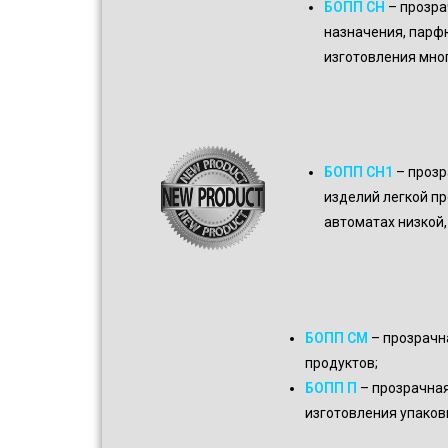
БОПП CH
– прозра
назначения, парф
изготовления мно
БОПП CH1
– прозр
изделий легкой п
автоматах низкой,
БОПП CM
– прозрачн
продуктов;
БОПП П
– прозрачная
изготовления упаков