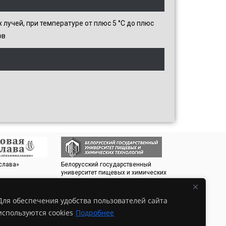
учей, при температуре от плюс 5 °С до плюс
ов
 слава»
Белорусский государственный
Белорусский Эне
университет пищевых и химических
Экологический 
технологий
Для обеспечения удобства пользователей сайта
используются cookies
Подробнее