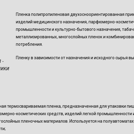
Пленка полипропиленовая двухосноориентированная прим
изделий медицинского назначения, парфюмерно-косметиче
промышленности и культурно-бытового назначения, табачн
металлизированных, многослойных пленок и комбинирова
потребления.
Пленку в зависимости от назначения и исходного сырья в
 -
ЛИКИ
ная термосвариваемая пленка, предназначенная для упаковки пи
юмерно-косметических средств, изделий легкой промышленности и
гослойных пленочных материалов. Используется на полуавтоматах 
ти;