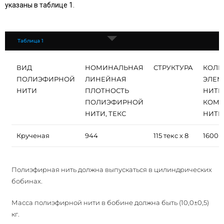
указаны в таблице 1.
Таблица 1
ВИД
НОМИНАЛЬНАЯ
СТРУКТУРА
КОЛИ
ПОЛИЭФИРНОЙ
ЛИНЕЙНАЯ
ЭЛЕМ
НИТИ
ПЛОТНОСТЬ
НИТЕ
ПОЛИЭФИРНОЙ
КОМП
НИТИ, ТЕКС
НИТИ
Крученая
944
115 текс х 8
1600
Полиэфирная нить должна выпускаться в цилиндрических
бобинах.
Масса полиэфирной нити в бобине должна быть (10,0±0,5)
кг.