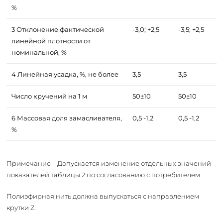
%
3 Отклонение фактической
-3,0; +2,5
-3,5; +2,5
линейной плотности от
номинальной, %
4 Линейная усадка, %, не более
3,5
3,5
Число кручений на 1 м
50±10
50±10
6 Массовая доля замасливателя,
0,5 -1,2
0,5 -1,2
%
Примечание – Допускается изменение отдельных значений
показателей таблицы 2 по согласованию с потребителем.
Полиэфирная нить должна выпускаться с направлением
крутки Z.