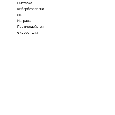
Выставка
Кибербезопасно
сть
Награды
Противодействи
е коррупции