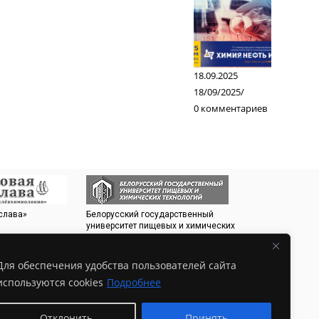
18.09.2025
18/09/2025
/
0 комментариев
 слава»
Белорусский государственный
Белорусский Эне
университет пищевых и химических
Экологический 
технологий
Для обеспечения удобства пользователей сайта
используются cookies
Подробнее
Отклонить
Принять