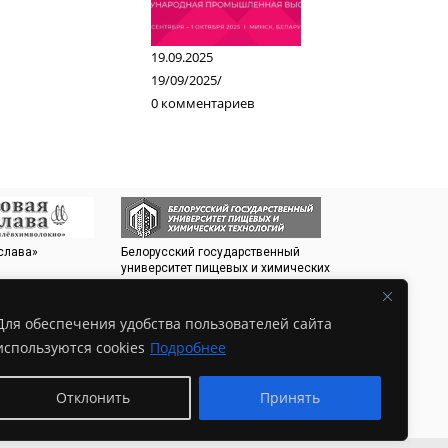
19.09.2025
19/09/2025
/
0 комментариев
слава»
Белорусский государственный
Белорусский Энер
университет пищевых и химических
Экологический ф
технологий
Для обеспечения удобства пользователей сайта
используются cookies
Подробнее
Отклонить
Принять